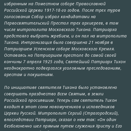
избранным на Поместном соборе Православной
Российской Церкви 1917-18-го годов. После трех туров
голосования Собор избрал кандидатами на
Первосвятительский Престол трех архиереев, в том
числе митрополита Московского Тихона. Патриарха
предстояло выбрать жребием, и он пал на митрополита
Тихона. Интронизация была совершена 21 ноября в
Патриаршем Успенском соборе Московского Кремля.
Оставаясь на Патриаршем престоле до самой своей
кончины 7 апреля 1925 года, Святейший Патриарх Тихон
неоднократно подвергался уголовным преследованиям,
арестам и покушениям.
По инициативе святителя Тихона было установлено
совершать празднество Всем Святым, в земли
Российской просиявшим. Теперь сам святитель Тихон
входит в этот сонм новомучеников и исповедников
Церкви Русской. Митрополит Сергий (Страгородский),
впоследствии Патриарх, сказал о нем так: «Он один
безбоязненно шел прямым путем служения Христу и Его